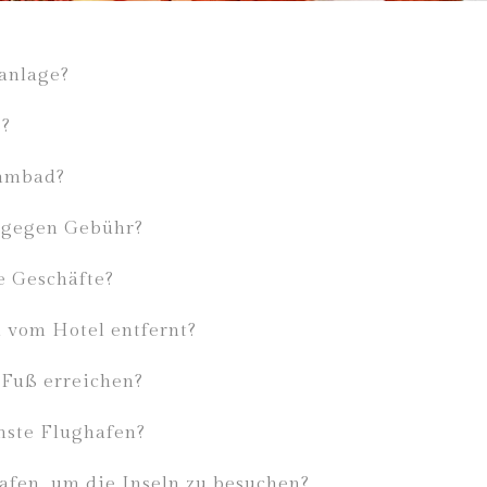
aanlage?
s?
immbad?
e gegen Gebühr?
e Geschäfte?
a vom Hotel entfernt?
 Fuß erreichen?
hste Flughafen?
afen, um die Inseln zu besuchen?