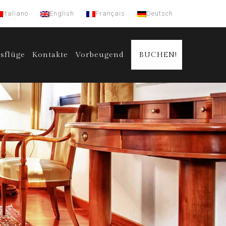
Italiano
English
Français
Deutsch
sflüge
Kontakte
Vorbeugend
BUCHEN!