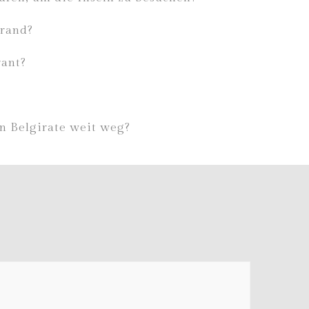
trand?
rant?
n Belgirate weit weg?