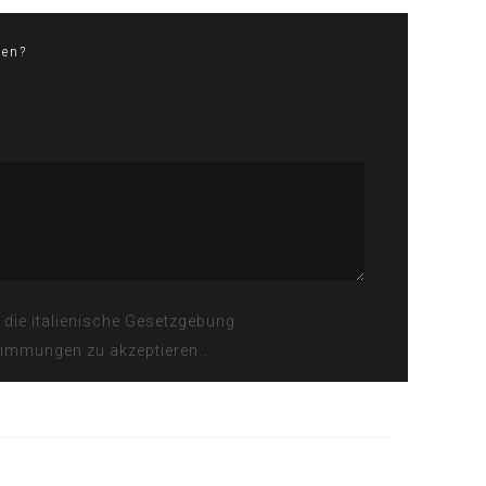
nen?
 die italienische Gesetzgebung
immungen zu akzeptieren..