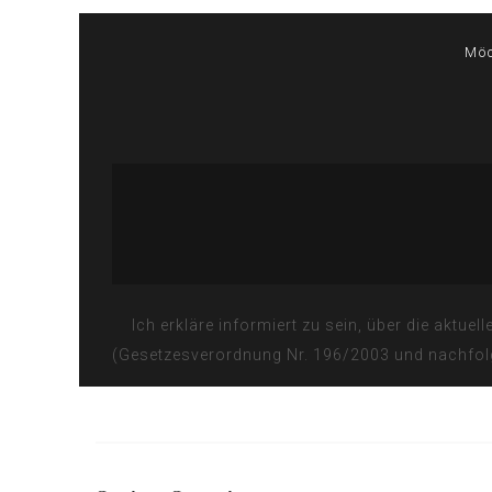
Möc
Ich erkläre informiert zu sein, über die akt
(Gesetzesverordnung Nr. 196/2003 und nachfol