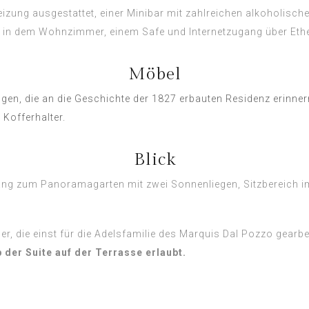
eizung ausgestattet, einer Minibar mit zahlreichen alkoholisc
 in dem Wohnzimmer, einem Safe und Internetzugang über Ethe
Möbel
ngen, die an die Geschichte der 1827 erbauten Residenz erinne
 Kofferhalter.
Blick
g zum Panoramagarten mit zwei Sonnenliegen, Sitzbereich im 
er, die einst für die Adelsfamilie des Marquis Dal Pozzo gearbe
der Suite auf der Terrasse erlaubt.