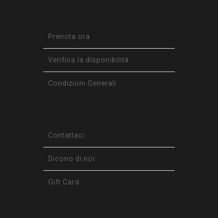
Prenota ora
Verifica la disponibilità
Condizioni Generali
Contattaci
Dicono di noi
Gift Card