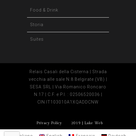
Food & Drink
Storia
Suites
Relais Casali della Cisterna | Strada
vecchia alle sale N.8 Belgirate (VB) |
SESA SRL | Via Romanico Roncaro
N.17 | C.F. e P.I. : 02506520036 |
CIN:IT103010A1XQADDCNW
Privacy Policy
2019 | Lake Web