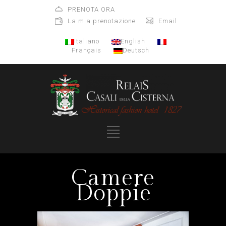
PRENOTA ORA
La mia prenotazione
Email
Italiano
English
Français
Deutsch
Camere
Doppie