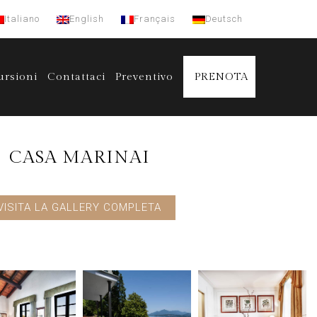
Italiano
English
Français
Deutsch
ursioni
Contattaci
Preventivo
PRENOTA
CASA MARINAI
VISITA LA GALLERY COMPLETA