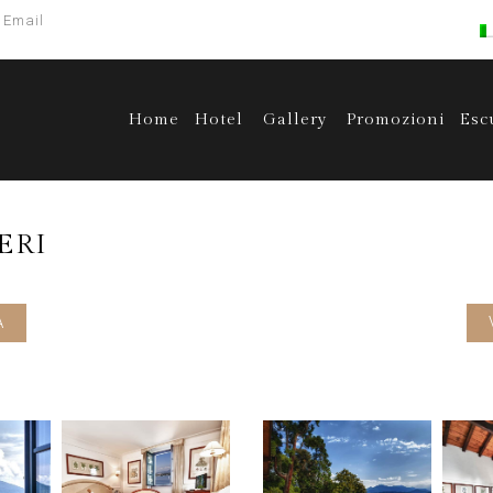
Email
Home
Hotel
Gallery
Promozioni
Esc
ERI
A