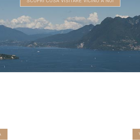
SCOPRI COSA VISITARE VICINO A NOI
E
A