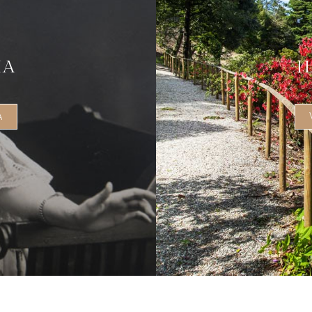
IA
I
A