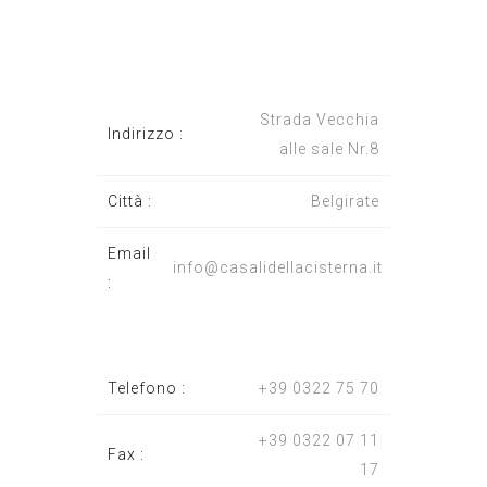
Strada Vecchia
Indirizzo :
alle sale Nr.8
Città :
Belgirate
Email
info@casalidellacisterna.it
:
Telefono :
+39 0322 75 70
+39 0322 07 11
Fax :
17