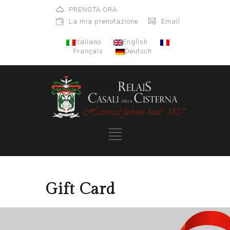
PRENOTA ORA
La mia prenotazione
Email
Italiano
English
Français
Deutsch
Gift Card