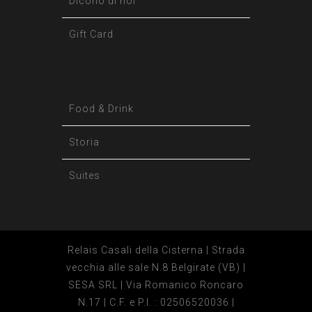
Dicono di noi
Gift Card
Food & Drink
Storia
Suites
Relais Casali della Cisterna | Strada
vecchia alle sale N.8 Belgirate (VB) |
SESA SRL | Via Romanico Roncaro
N.17 | C.F. e P.I. : 02506520036 |