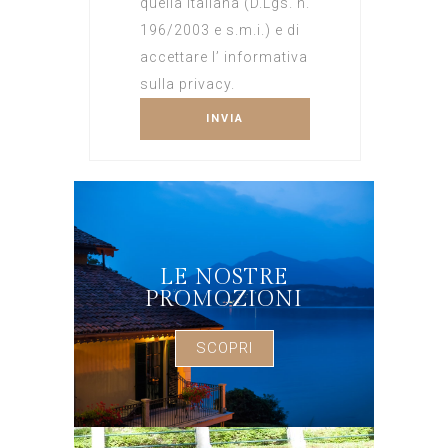
quella italiana (D.Lgs. n.
196/2003 e s.m.i.) e di
accettare l’ informativa
sulla privacy.
LE NOSTRE
PROMOZIONI
SCOPRI